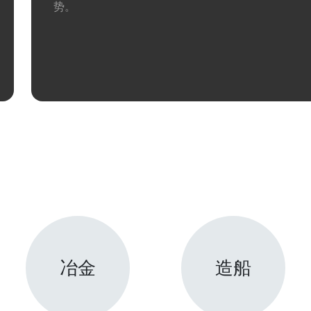
势。
冶金
造船