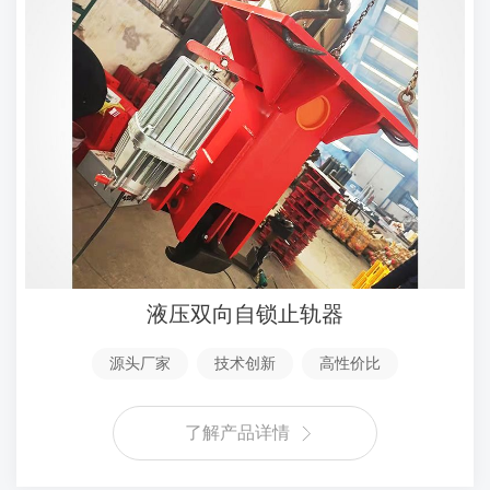
液压双向自锁止轨器
源头厂家
技术创新
高性价比
了解产品详情