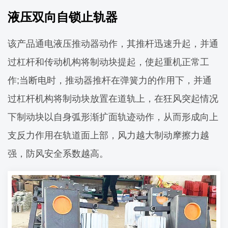
液压双向自锁止轨器
该产品通电液压推动器动作，其推杆迅速升起，并通
过杠杆和传动机构将制动块提起，使起重机正常工
作;当断电时，推动器推杆在弹簧力的作用下，并通
过杠杆机构将制动块放置在道轨上，在狂风突起情况
下制动块以自身弧形渐扩面轨迹动作，从而形成向上
支反力作用在轨道面上部，风力越大制动摩擦力越
强，防风安全系数越高。