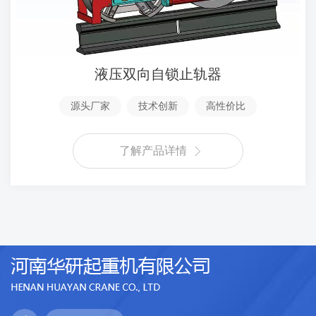
液压双向自锁止轨器
源头厂家
技术创新
高性价比
了解产品详情