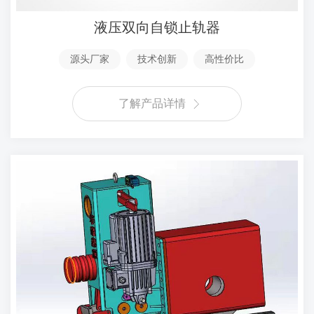
液压双向自锁止轨器
源头厂家
技术创新
高性价比
了解产品详情