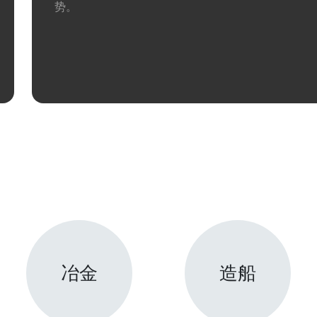
势。
冶金
造船